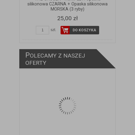
silikonowa CZARNA + Opaska silikonowa
MORSKA (3 ryby)
25,00 zł
szt.
DO KOSZYKA
P
OLECAMY Z NASZEJ
ZOBACZ SZCZEGÓŁY
OFERTY