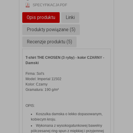
SPECYFIKACJA PDF
Opis produktu
Linki
Produkty powiązane (5)
Recenzje produktu (5)
T-shirt THE CHOSEN (3 ryby) - kolor CZARNY -
Damski
Firma: Sol's
Model: Imperial 11502
Kolor: Czarny
Gramatura: 190 g/m²
OPIS:
Koszulka damska o lekko dopasowanym,
kobiecym kroju.
Wykonana z wysokogatunkowej bawełny
półczesanej ring spun z miękkiej i przyjemnej