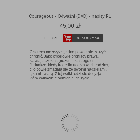
Courageous - Odważni (DVD) - napisy PL
45,00 zł
szt.
DO KOSZYKA
Czterech mężczyzn, jedno powołanie: służyć i
chronić. Jako oficerowie broniący prawa,
stawiają czoła zagrożeniu każdego dnia.
Jednakże, kiedy tragedia uderza w ich rodziny,
ci ojcowie zmagają się ze swoimi nadziejami,
ZOBACZ SZCZEGÓŁY
lękami i wiarą. Z tej walki rodzi się decyzja,
która całkowicie odmienia ich życie.