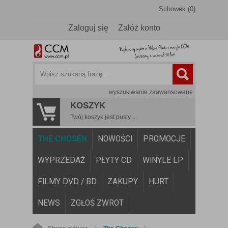
Schowek (0)
Zaloguj się
Załóż konto
wyszukiwanie zaawansowane
KOSZYK
Twój koszyk jest pusty ...
THE CHOSEN
NOWOŚCI
PROMOCJE
WYPRZEDAŻ
PŁYTY CD
WINYLE LP
FILMY DVD / BD
ZAKUPY
HURT
NEWS
ZGŁOŚ ZWROT