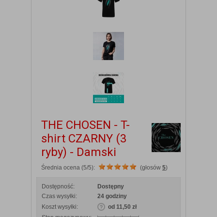
THE CHOSEN - T-
shirt CZARNY (3
ryby) - Damski
Średnia ocena (5/5):
(głosów
5
)
Dostępność:
Dostępny
Czas wysyłki:
24 godziny
Koszt wysyłki:
od 11,50 zł