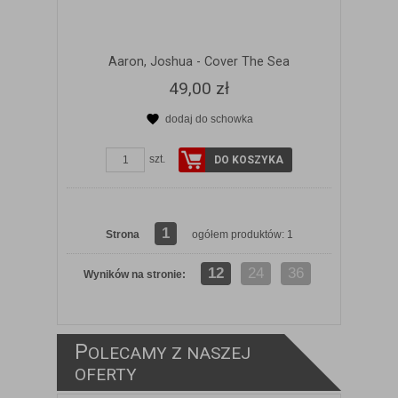
Aaron, Joshua - Cover The Sea
49,00 zł
dodaj do schowka
szt.
DO KOSZYKA
1
Strona
ogółem produktów: 1
12
24
36
Wyników na stronie:
P
OLECAMY Z NASZEJ
ZOBACZ SZCZEGÓŁY
OFERTY