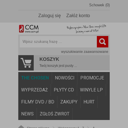
Schowek (0)
Zaloguj się
Załóż konto
wyszukiwanie zaawansowane
KOSZYK
Twój koszyk jest pusty ...
THE CHOSEN
NOWOŚCI
PROMOCJE
WYPRZEDAŻ
PŁYTY CD
WINYLE LP
FILMY DVD / BD
ZAKUPY
HURT
NEWS
ZGŁOŚ ZWROT