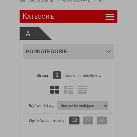
Strona główna
Wykonawcy A - Z
A
K
ATEGORIE
A
PODKATEGORIE
1
Strona
ogółem produktów: 1
Wyświetlaj wg
12
24
36
Wyników na stronie: