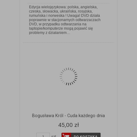
Edycja wielojęzykowa: polska, angielska,
czeska, słowacka, ukraińska, rosyjska,
rumuńska i norweska ! Uwaga! DVD działa
poprawnie w stacjonarnych odtwarzaczach
DVD, w przypadku odtwarzania na
ZOBACZ SZCZEGÓŁY
laptopie/komputerze mogą pojawić się
problemy z działaniem…
Bogusława Król - Cuda każdego dnia
45,00 zł
szt.
DO KOSZYKA