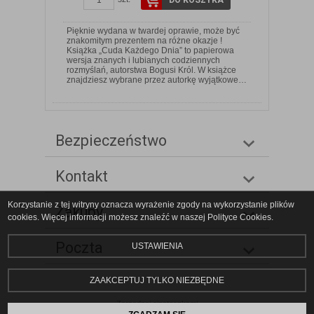
Pięknie wydana w twardej oprawie, może być
znakomitym prezentem na różne okazje !
Książka „Cuda Każdego Dnia” to papierowa
wersja znanych i lubianych codziennych
rozmyślań, autorstwa Bogusi Król. W książce
znajdziesz wybrane przez autorkę wyjątkowe…
Bezpieczeństwo
Kontakt
Korzystanie z tej witryny oznacza wyrażenie zgody na wykorzystanie plików
Zakupy
cookies. Więcej informacji możesz znaleźć w naszej Polityce Cookies.
Poczta
USTAWIENIA
ZAAKCEPTUJ TYLKO NIEZBĘDNE
Zarządzaj ciasteczkami