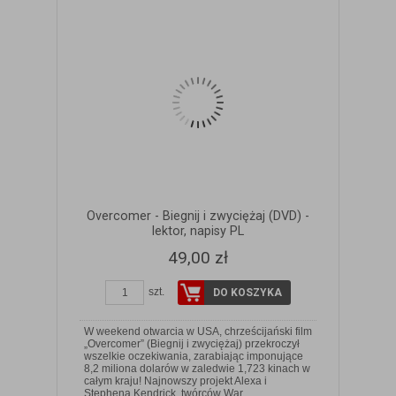
Overcomer - Biegnij i zwyciężaj (DVD) -
lektor, napisy PL
49,00 zł
szt.
DO KOSZYKA
W weekend otwarcia w USA, chrześcijański film
„Overcomer” (Biegnij i zwyciężaj) przekroczył
wszelkie oczekiwania, zarabiając imponujące
8,2 miliona dolarów w zaledwie 1,723 kinach w
ZOBACZ SZCZEGÓŁY
całym kraju! Najnowszy projekt Alexa i
Stephena Kendrick, twórców War…