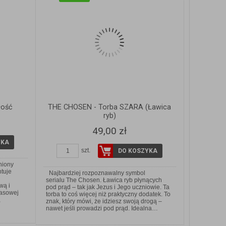
łość
THE CHOSEN - Torba SZARA (Ławica
ryb)
49,00 zł
YKA
szt.
DO KOSZYKA
niony
ntuje
Najbardziej rozpoznawalny symbol
serialu The Chosen. Ławica ryb płynących
wą i
pod prąd – tak jak Jezus i Jego uczniowie. Ta
zasowej
torba to coś więcej niż praktyczny dodatek. To
,
znak, który mówi, że idziesz swoją drogą –
nawet jeśli prowadzi pod prąd. Idealna…