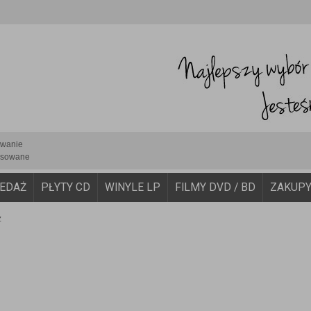
iwanie
sowane
EDAŻ
PŁYTY CD
WINYLE LP
FILMY DVD / BD
ZAKUP
z