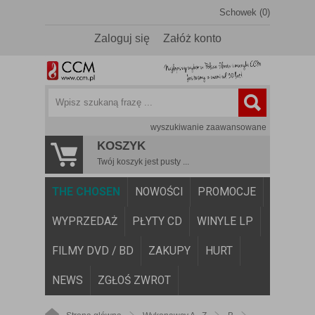
Schowek (0)
Zaloguj się
Załóż konto
wyszukiwanie zaawansowane
KOSZYK
Twój koszyk jest pusty ...
THE CHOSEN
NOWOŚCI
PROMOCJE
WYPRZEDAŻ
PŁYTY CD
WINYLE LP
FILMY DVD / BD
ZAKUPY
HURT
NEWS
ZGŁOŚ ZWROT