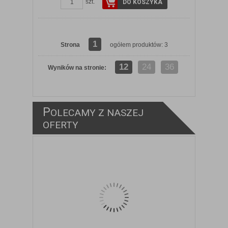
szt.
DO KOSZYKA
1
Strona
ogółem produktów: 3
12
24
36
Wyników na stronie:
P
OLECAMY Z NASZEJ
ZOBACZ SZCZEGÓŁY
OFERTY