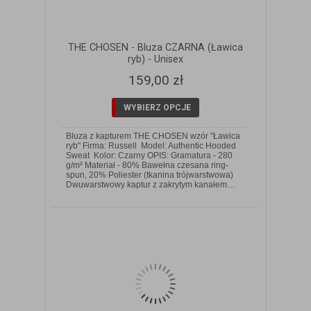
THE CHOSEN - Bluza CZARNA (Ławica
ryb) - Unisex
159,00 zł
WYBIERZ OPCJE
Bluza z kapturem THE CHOSEN wzór "Ławica
ryb" Firma: Russell Model: Authentic Hooded
Sweat Kolor: Czarny OPIS: Gramatura - 280
g/m² Materiał - 80% Bawełna czesana ring-
ZOBACZ SZCZEGÓŁY
spun, 20% Poliester (tkanina trójwarstwowa)
Dwuwarstwowy kaptur z zakrytym kanałem…