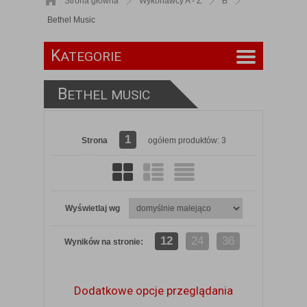
Strona główna
Wykonawcy A - Z
B
Bethel Music
K
ATEGORIE
B
ETHEL MUSIC
1
Strona
ogółem produktów: 3
Wyświetlaj wg
12
24
36
Wyników na stronie:
Dodatkowe opcje przeglądania