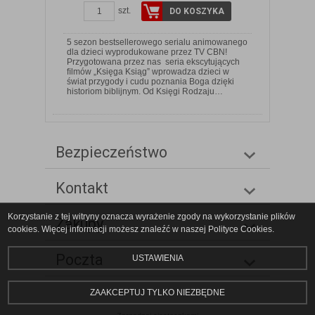
szt.
DO KOSZYKA
5 sezon bestsellerowego serialu animowanego
dla dzieci wyprodukowane przez TV CBN!
Przygotowana przez nas seria ekscytujących
ﬁlmów „Księga Ksiąg” wprowadza dzieci w
świat przygody i cudu poznania Boga dzięki
historiom biblijnym. Od Księgi Rodzaju…
Bezpieczeństwo
Kontakt
Korzystanie z tej witryny oznacza wyrażenie zgody na wykorzystanie plików
Zakupy
cookies. Więcej informacji możesz znaleźć w naszej Polityce Cookies.
Poczta
USTAWIENIA
ZAAKCEPTUJ TYLKO NIEZBĘDNE