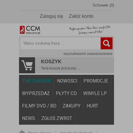
Schowek (0)
Zaloguj się
Załóż konto
wyszukiwanie zaawansowane
KOSZYK
Twój koszyk jest pusty ...
THE CHOSEN
NOWOŚCI
PROMOCJE
WYPRZEDAŻ
PŁYTY CD
WINYLE LP
FILMY DVD / BD
ZAKUPY
HURT
NEWS
ZGŁOŚ ZWROT