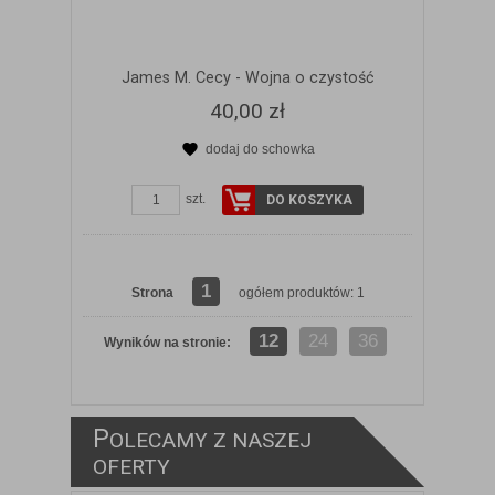
James M. Cecy - Wojna o czystość
40,00 zł
dodaj do schowka
szt.
DO KOSZYKA
1
Strona
ogółem produktów: 1
12
24
36
Wyników na stronie:
P
OLECAMY Z NASZEJ
ZOBACZ SZCZEGÓŁY
OFERTY