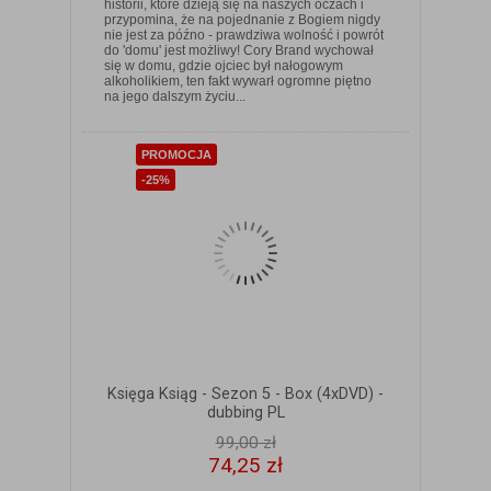
historii, które dzieją się na naszych oczach i
przypomina, że na pojednanie z Bogiem nigdy
nie jest za późno - prawdziwa wolność i powrót
do 'domu' jest możliwy! Cory Brand wychował
się w domu, gdzie ojciec był nałogowym
ZOBACZ SZCZEGÓŁY
alkoholikiem, ten fakt wywarł ogromne piętno
na jego dalszym życiu...
PROMOCJA
-25%
Księga Ksiąg - Sezon 5 - Box (4xDVD) -
dubbing PL
99,00 zł
74,25 zł