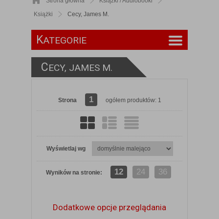
Strona główna
Książki / Audiobooki
Książki
Cecy, James M.
K
ATEGORIE
C
ECY, JAMES M.
1
Strona
ogółem produktów: 1
Wyświetlaj wg
12
24
36
Wyników na stronie:
Dodatkowe opcje przeglądania