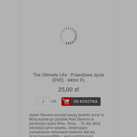
The Ultimate Life - Prawdziwe życie
(DVD) - lektor PL
25,00 zł
szt.
DO KOSZYKA
Jason Stevens przeżył swoją 'podróż życia' w
którą wysłał go dziadek Red Stevens w
pierwszej części filmu. Teraz ... To dar, który
odziedziczył w spadku, obejmujący
ZOBACZ SZCZEGÓŁY
zarządzanie miliardami dolarów stał się
przyczyną konfliktu z jego najbliższymi...