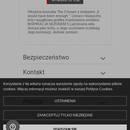
Oficjalna koszulka The Chosen z motywem „It
would have been enough ”. Unisex • klasyczny
krój • wyjątkowa grafika inspirowana serialem.
INSPIRACJA SEZONEM 5 Lud Izraela wita
Jezusa jako króla, a Jego uczniowie oczekują
Jego koronacji. Jednak zamiast…
Bezpieczeństwo
Kontakt
Korzystanie z tej witryny oznacza wyrażenie zgody na wykorzystanie plików
Zakupy
cookies. Więcej informacji możesz znaleźć w naszej Polityce Cookies.
Poczta
USTAWIENIA
ZAAKCEPTUJ TYLKO NIEZBĘDNE
Zarządzaj ciasteczkami
ZGADZAM SIĘ