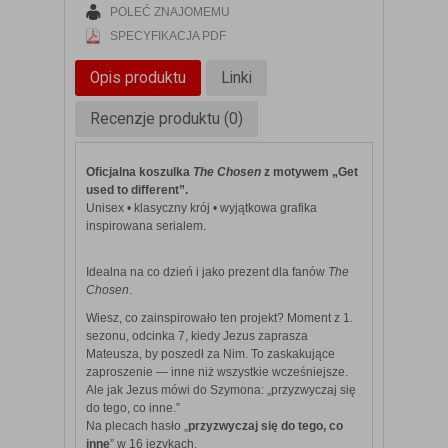
POLEĆ ZNAJOMEMU
SPECYFIKACJA PDF
Opis produktu
Linki
Recenzje produktu (0)
Oficjalna koszulka
The Chosen
z motywem
„Get
used to different”.
Unisex • klasyczny krój • wyjątkowa grafika
inspirowana serialem.
Idealna na co dzień i jako prezent dla fanów
The
Chosen
.
Wiesz, co zainspirowało ten projekt? Moment z 1.
sezonu, odcinka 7, kiedy Jezus zaprasza
Mateusza, by poszedł za Nim. To zaskakujące
zaproszenie — inne niż wszystkie wcześniejsze.
Ale jak Jezus mówi do Szymona: „przyzwyczaj się
do tego, co inne.”
Na plecach hasło „
przyzwyczaj się do tego, co
inne
” w 16 językach.