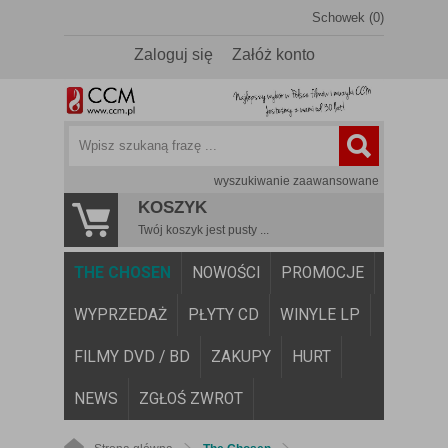
Schowek (0)
Zaloguj się
Załóż konto
wyszukiwanie zaawansowane
KOSZYK
Twój koszyk jest pusty ...
THE CHOSEN
NOWOŚCI
PROMOCJE
WYPRZEDAŻ
PŁYTY CD
WINYLE LP
FILMY DVD / BD
ZAKUPY
HURT
NEWS
ZGŁOŚ ZWROT