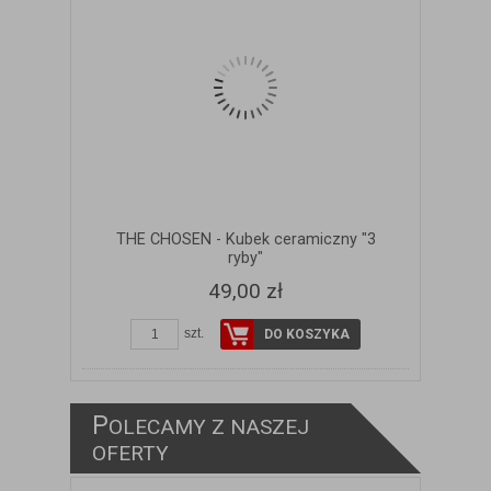
THE CHOSEN - Kubek ceramiczny "3
ryby"
49,00 zł
szt.
DO KOSZYKA
P
OLECAMY Z NASZEJ
ZOBACZ SZCZEGÓŁY
OFERTY