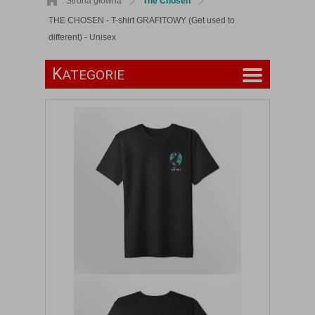
Strona główna
The Chosen
THE CHOSEN - T-shirt GRAFITOWY (Get used to
different) - Unisex
K
ATEGORIE