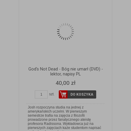
God's Not Dead - Bóg nie umarł (DVD) -
lektor, napisy PL
40,00 zł
szt.
DO KOSZYKA
Josh rozpoczyna studia na jednej z
amerykańskich uczelni. W pierwszym
semestrze trafia na zajęcia z filozofii
prowadzone przez fanatycznego ateistę
profesora Radissona. Wykładowca już na
ZOBACZ SZCZEGÓŁY
pierwszych zajęciach każe studentom napisać