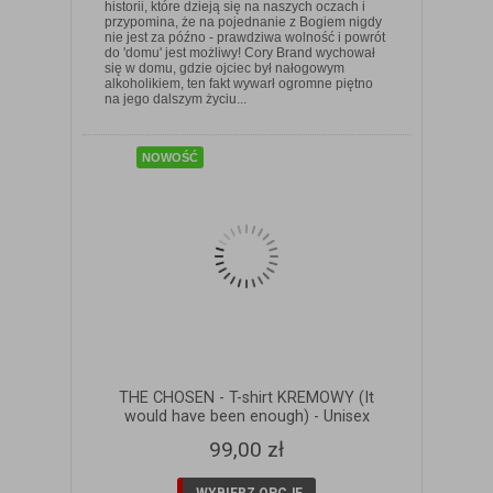
historii, które dzieją się na naszych oczach i
przypomina, że na pojednanie z Bogiem nigdy
nie jest za późno - prawdziwa wolność i powrót
do 'domu' jest możliwy! Cory Brand wychował
się w domu, gdzie ojciec był nałogowym
ZOBACZ SZCZEGÓŁY
alkoholikiem, ten fakt wywarł ogromne piętno
na jego dalszym życiu...
NOWOŚĆ
THE CHOSEN - T-shirt KREMOWY (It
would have been enough) - Unisex
99,00 zł
WYBIERZ OPCJE