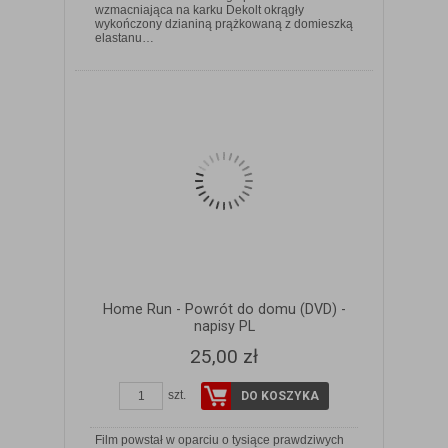
wzmacniająca na karku Dekolt okrągły
ZOBACZ SZCZEGÓŁY
wykończony dzianiną prążkowaną z domieszką
elastanu…
Home Run - Powrót do domu (DVD) -
napisy PL
25,00 zł
szt.
DO KOSZYKA
Film powstał w oparciu o tysiące prawdziwych