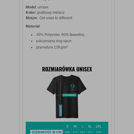
Model
: unisex
Kolor:
grafitowy melanż
Motyw
: Get used to different
Materiał
:
40% Polyester, 60% Bawełna,
półczesana ring‑spun
gramatura 128 g/m²