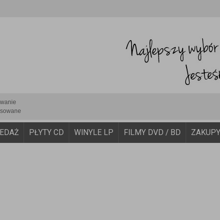
iwanie
sowane
EDAŻ
PŁYTY CD
WINYLE LP
FILMY DVD / BD
ZAKUP