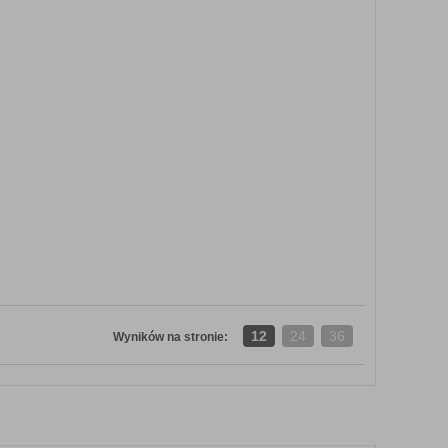
12
24
36
Wyników na stronie:
Y
ZOBACZ SZCZEGÓŁY