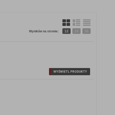
12
24
36
Wyników na stronie: