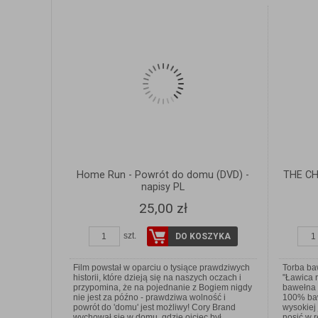
Home Run - Powrót do domu (DVD) -
THE C
napisy PL
25,00 zł
szt.
DO KOSZYKA
Film powstał w oparciu o tysiące prawdziwych
Torba b
historii, które dzieją się na naszych oczach i
"Ławica 
przypomina, że na pojednanie z Bogiem nigdy
bawełna 
nie jest za późno - prawdziwa wolność i
100% baw
powrót do 'domu' jest możliwy! Cory Brand
wysokiej 
wychował się w domu, gdzie ojciec był
nosić w 