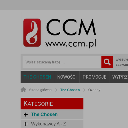
wyszuk
zaawan
THE CHOSEN
NOWOŚCI
PROMOCJE
WYPRZ
Strona główna
The Chosen
Ozdoby
K
ATEGORIE
The Chosen
Wykonawcy A - Z