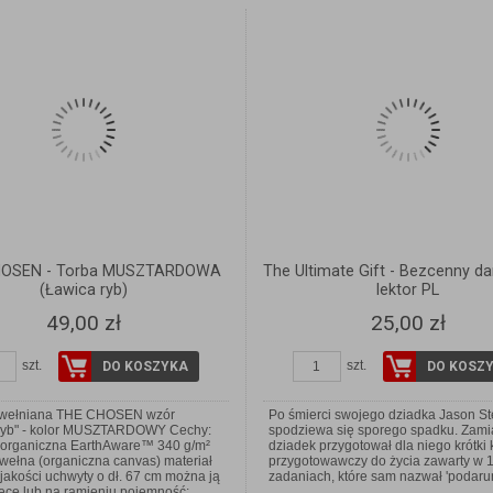
HOSEN - Torba MUSZTARDOWA
The Ultimate Gift - Bezcenny da
(Ławica ryb)
lektor PL
49,00 zł
25,00 zł
szt.
szt.
DO KOSZYKA
DO KOSZ
awełniana THE CHOSEN wzór
Po śmierci swojego dziadka Jason St
ryb" - kolor MUSZTARDOWY Cechy:
spodziewa się sporego spadku. Zami
organiczna EarthAware™ 340 g/m²
dziadek przygotował dla niego krótki 
ełna (organiczna canvas) materiał
przygotowawczy do życia zawarty w 
jakości uchwyty o dł. 67 cm można ją
zadaniach, które sam nazwał 'podaru
ręce lub na ramieniu pojemność:…