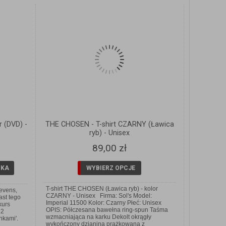
r (DVD) -
THE CHOSEN - T-shirt CZARNY (Ławica
ryb) - Unisex
89,00 zł
YKA
WYBIERZ OPCJE
T-shirt THE CHOSEN (Ławica ryb) - kolor
evens,
CZARNY - Unisex Firma: Sol's Model:
ast tego
Imperial 11500 Kolor: Czarny Płeć: Unisex
kurs
OPIS: Półczesana bawełna ring-spun Taśma
12
wzmacniająca na karku Dekolt okrągły
nkami'.
wykończony dzianiną prążkowaną z