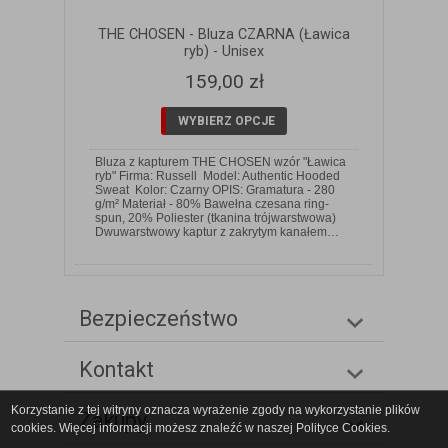
THE CHOSEN - Bluza CZARNA (Ławica
ryb) - Unisex
159,00 zł
WYBIERZ OPCJE
Bluza z kapturem THE CHOSEN wzór "Ławica
ryb" Firma: Russell Model: Authentic Hooded
Sweat Kolor: Czarny OPIS: Gramatura - 280
g/m² Materiał - 80% Bawełna czesana ring-
spun, 20% Poliester (tkanina trójwarstwowa)
Dwuwarstwowy kaptur z zakrytym kanałem…
Bezpieczeństwo
Kontakt
Korzystanie z tej witryny oznacza wyrażenie zgody na wykorzystanie plików
Zakupy
cookies. Więcej informacji możesz znaleźć w naszej Polityce Cookies.