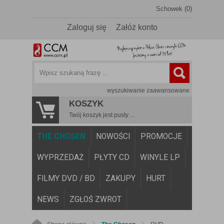
Schowek (0)
Zaloguj się
Załóż konto
wyszukiwanie zaawansowane
KOSZYK
Twój koszyk jest pusty ...
THE CHOSEN
NOWOŚCI
PROMOCJE
WYPRZEDAŻ
PŁYTY CD
WINYLE LP
FILMY DVD / BD
ZAKUPY
HURT
NEWS
ZGŁOŚ ZWROT