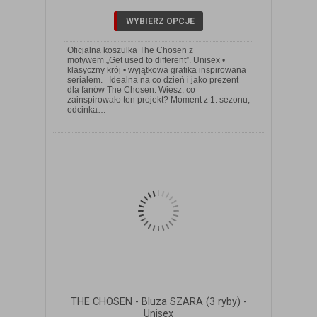
WYBIERZ OPCJE
Oficjalna koszulka The Chosen z
motywem „Get used to different”. Unisex •
klasyczny krój • wyjątkowa grafika inspirowana
serialem. Idealna na co dzień i jako prezent
dla fanów The Chosen. Wiesz, co
ZOBACZ SZCZEGÓŁY
zainspirowało ten projekt? Moment z 1. sezonu,
odcinka…
THE CHOSEN - Bluza SZARA (3 ryby) -
Unisex