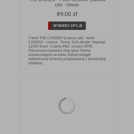
ryb) - Unisex
89,00 zł
WYBIERZ OPCJE
T-shirt THE CHOSEN (Ławica ryb) - kolor
CZARNY - Unisex Firma: Sol's Model: Imperial
11500 Kolor: Czarny Płeć: Unisex OPIS:
Półczesana bawełna ring-spun Taśma
wzmacniająca na karku Dekolt okrągły
ZOBACZ SZCZEGÓŁY
wykończony dzianiną prążkowaną z domieszką
elastanu…