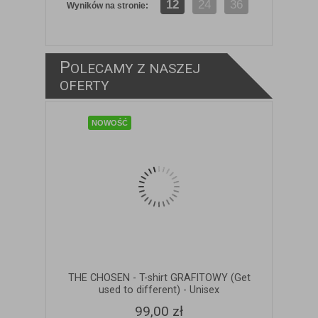
12
24
36
Wyników na stronie:
P
OLECAMY Z NASZEJ
ZOBACZ SZCZEGÓŁY
OFERTY
NOWOŚĆ
THE CHOSEN - T-shirt GRAFITOWY (Get
used to different) - Unisex
99,00 zł