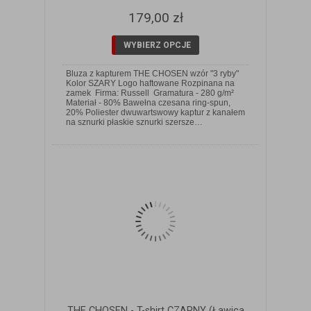
179,00 zł
WYBIERZ OPCJE
Bluza z kapturem THE CHOSEN wzór "3 ryby"
Kolor SZARY Logo haftowane Rozpinana na
zamek Firma: Russell Gramatura - 280 g/m²
Materiał - 80% Bawełna czesana ring-spun,
ZOBACZ SZCZEGÓŁY
20% Poliester dwuwartswowy kaptur z kanałem
na sznurki płaskie sznurki szersze…
THE CHOSEN - T-shirt CZARNY (Ławica