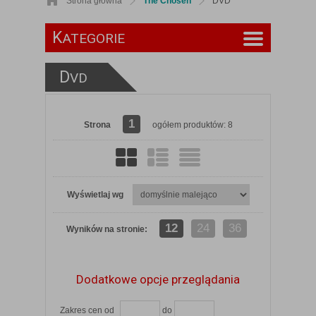
Strona główna
The Chosen
DVD
K
ATEGORIE
D
VD
1
Strona
ogółem produktów: 8
Wyświetlaj wg
12
24
36
Wyników na stronie:
Dodatkowe opcje przeglądania
Zakres cen od
do