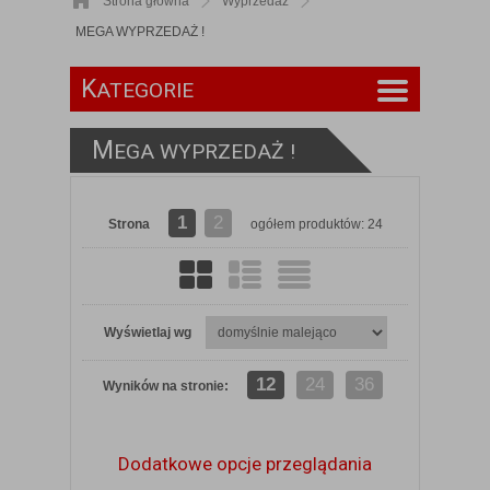
Strona główna
Wyprzedaż
MEGA WYPRZEDAŻ !
K
ATEGORIE
M
EGA WYPRZEDAŻ !
1
2
Strona
ogółem produktów: 24
Wyświetlaj wg
12
24
36
Wyników na stronie:
Dodatkowe opcje przeglądania