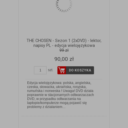
THE CHOSEN - Sezon 1 (2xDVD) - lektor,
napisy PL - edycja wielojęzykowa
99 zł
90,00 zł
szt.
DO KOSZYKA
Edycja wielojęzykowa: polska, angielska,
czeska, słowacka, ukraińska, rosyjska,
rumuńska i norweska ! Uwaga! DVD działa
poprawnie w stacjonarnych odtwarzaczach
DVD, w przypadku odtwarzania na
ZOBACZ SZCZEGÓŁY
laptopie/komputerze mogą pojawić się
problemy z działaniem…