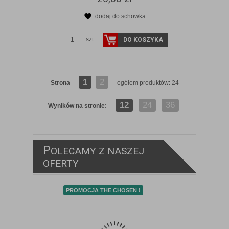
dodaj do schowka
szt.
DO KOSZYKA
1
2
Strona
ogółem produktów: 24
12
24
36
Wyników na stronie:
P
OLECAMY Z NASZEJ
ZOBACZ SZCZEGÓŁY
OFERTY
PROMOCJA THE CHOSEN !