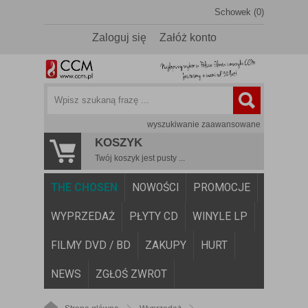
Schowek (0)
Zaloguj się
Załóż konto
wyszukiwanie zaawansowane
KOSZYK
Twój koszyk jest pusty ...
THE CHOSEN
NOWOŚCI
PROMOCJE
WYPRZEDAŻ
PŁYTY CD
WINYLE LP
FILMY DVD / BD
ZAKUPY
HURT
NEWS
ZGŁOŚ ZWROT