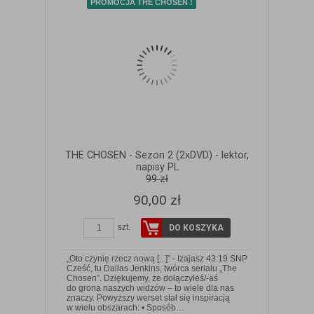
PROMOCJA THE CHOSEN !
THE CHOSEN - Sezon 2 (2xDVD) - lektor,
napisy PL
99 zł
90,00 zł
szt.
DO KOSZYKA
„Oto czynię rzecz nową [...]” - Izajasz 43:19 SNP
Cześć, tu Dallas Jenkins, twórca serialu „The
Chosen”. Dziękujemy, że dołączyłeś/-aś
do grona naszych widzów – to wiele dla nas
ZOBACZ SZCZEGÓŁY
znaczy. Powyższy werset stał się inspiracją
w wielu obszarach: • Sposób…