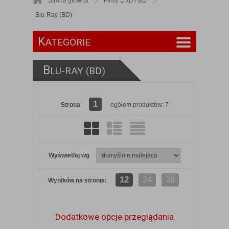
Strona główna
Filmy DVD / BD
Blu-Ray (BD)
K
ATEGORIE
B
LU-RAY (BD)
1
Strona
ogółem produktów: 7
Wyświetlaj wg
12
24
36
Wyników na stronie:
Dodatkowe opcje przeglądania