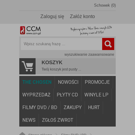
Schowek (0)
Zaloguj się
Załóż konto
wyszukiwanie zaawansowane
KOSZYK
Twój koszyk jest pusty ...
THE CHOSEN
NOWOŚCI
PROMOCJE
WYPRZEDAŻ
PŁYTY CD
WINYLE LP
FILMY DVD / BD
ZAKUPY
HURT
NEWS
ZGŁOŚ ZWROT