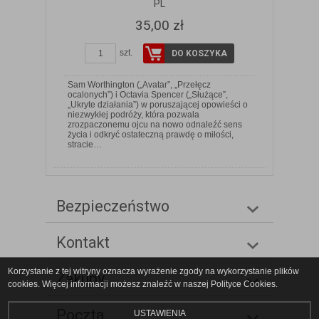
PL
35,00 zł
szt.
DO KOSZYKA
Sam Worthington („Avatar”, „Przełęcz
ocalonych”) i Octavia Spencer („Służące”,
„Ukryte działania”) w poruszającej opowieści o
niezwykłej podróży, która pozwala
zrozpaczonemu ojcu na nowo odnaleźć sens
życia i odkryć ostateczną prawdę o miłości,
stracie…
Bezpieczeństwo
Kontakt
Korzystanie z tej witryny oznacza wyrażenie zgody na wykorzystanie plików
Zakupy
cookies. Więcej informacji możesz znaleźć w naszej Polityce Cookies.
Poczta
USTAWIENIA