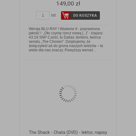
149,00 zł
szt.
DO KOSZYKA
Wersja BLU-RAY ! Wydanie II - poprawiona
jakość ! „Oto czynię rzecz nową [...]” - Izajasz
43:19 SNP Cześć, tu Dallas Jenkins, twórca
serialu „The Chosen”. Dziękujemy, że
ZOBACZ SZCZEGÓŁY
dołączyłeś/-aś do grona naszych widzów – to
wiele dla nas znaczy. Powyższy werset…
The Shack - Chata (DVD) - lektor, napisy