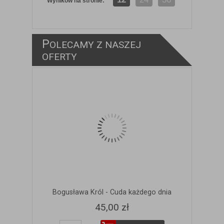
Wyników na stronie:
P
OLECAMY Z NASZEJ
ZOBACZ SZCZEGÓŁY
OFERTY
Bogusława Król - Cuda każdego dnia
45,00 zł