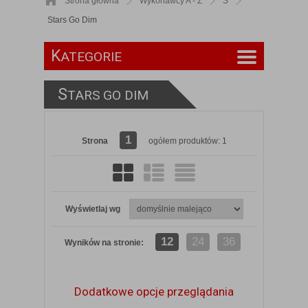
Strona główna
Wykonawcy A - Z
S
Stars Go Dim
K
ATEGORIE
S
TARS GO DIM
1
Strona
ogółem produktów: 1
Wyświetlaj wg
12
24
36
Wyników na stronie:
Dodatkowe opcje przeglądania