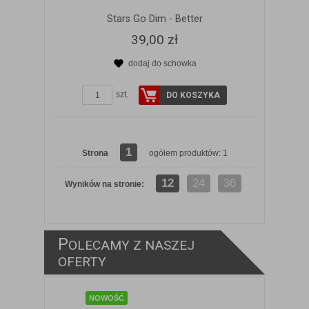
Stars Go Dim - Better
39,00 zł
dodaj do schowka
szt.
DO KOSZYKA
1
Strona
ogółem produktów: 1
12
24
36
Wyników na stronie:
P
OLECAMY Z NASZEJ
ZOBACZ SZCZEGÓŁY
OFERTY
NOWOŚĆ