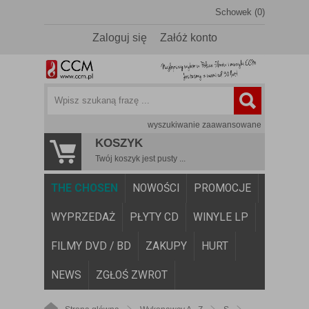
Schowek (0)
Zaloguj się
Załóż konto
wyszukiwanie zaawansowane
KOSZYK
Twój koszyk jest pusty ...
THE CHOSEN
NOWOŚCI
PROMOCJE
WYPRZEDAŻ
PŁYTY CD
WINYLE LP
FILMY DVD / BD
ZAKUPY
HURT
NEWS
ZGŁOŚ ZWROT