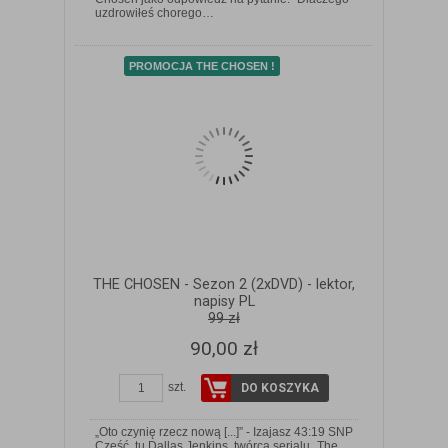
uzdrowiłeś chorego…
PROMOCJA THE CHOSEN !
THE CHOSEN - Sezon 2 (2xDVD) - lektor,
napisy PL
99 zł
90,00 zł
szt.
DO KOSZYKA
„Oto czynię rzecz nową [...]” - Izajasz 43:19 SNP
Cześć, tu Dallas Jenkins, twórca serialu „The