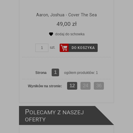
Aaron, Joshua - Cover The Sea
49,00 zł
dodaj do schowka
szt.
DO KOSZYKA
1
Strona
ogółem produktów: 1
12
24
36
Wyników na stronie:
P
OLECAMY Z NASZEJ
ZOBACZ SZCZEGÓŁY
OFERTY