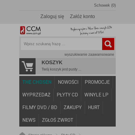
Schowek (0)
Zaloguj się
Załóż konto
wyszukiwanie zaawansowane
KOSZYK
Twój koszyk jest pusty ...
THE CHOSEN
NOWOŚCI
PROMOCJE
WYPRZEDAŻ
PŁYTY CD
WINYLE LP
FILMY DVD / BD
ZAKUPY
HURT
NEWS
ZGŁOŚ ZWROT