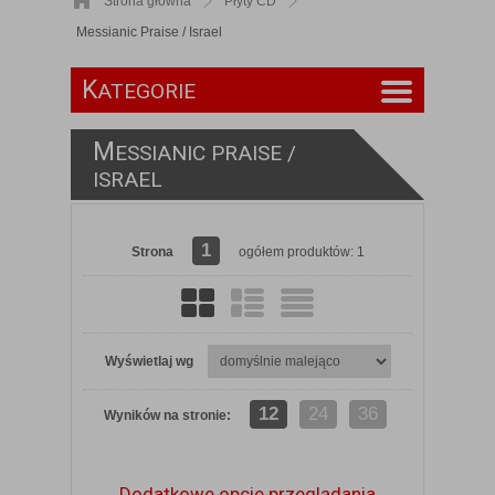
Strona główna
Płyty CD
Messianic Praise / Israel
K
ATEGORIE
M
ESSIANIC PRAISE /
ISRAEL
1
Strona
ogółem produktów: 1
Wyświetlaj wg
12
24
36
Wyników na stronie:
Dodatkowe opcje przeglądania