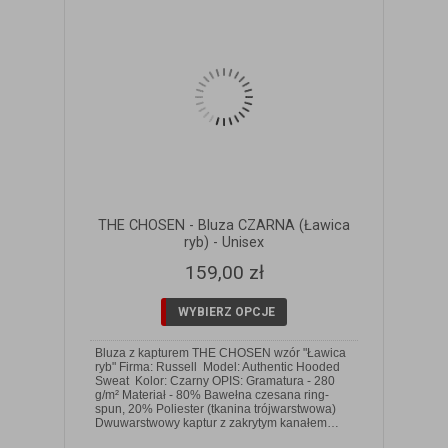
THE CHOSEN - Bluza CZARNA (Ławica
ryb) - Unisex
159,00 zł
WYBIERZ OPCJE
Bluza z kapturem THE CHOSEN wzór "Ławica
ryb" Firma: Russell Model: Authentic Hooded
Sweat Kolor: Czarny OPIS: Gramatura - 280
g/m² Materiał - 80% Bawełna czesana ring-
ZOBACZ SZCZEGÓŁY
spun, 20% Poliester (tkanina trójwarstwowa)
Dwuwarstwowy kaptur z zakrytym kanałem…