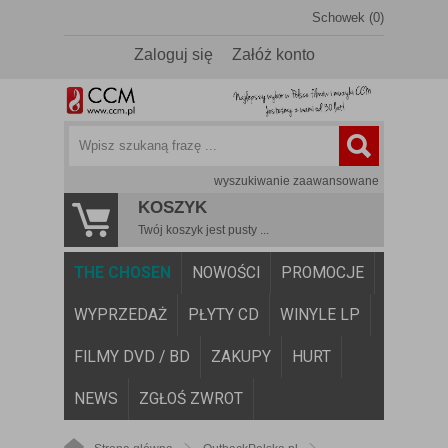
Schowek (0)
Zaloguj się
Załóż konto
wyszukiwanie zaawansowane
KOSZYK
Twój koszyk jest pusty ...
THE CHOSEN
NOWOŚCI
PROMOCJE
WYPRZEDAŻ
PŁYTY CD
WINYLE LP
FILMY DVD / BD
ZAKUPY
HURT
NEWS
ZGŁOŚ ZWROT