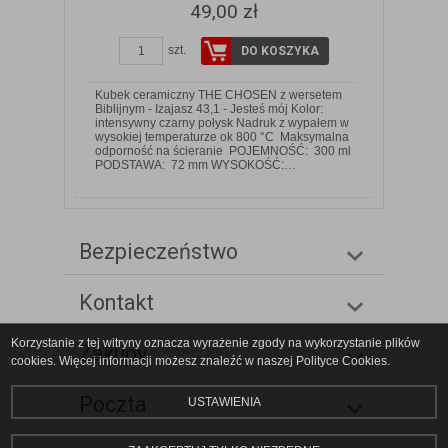
49,00 zł
szt.
DO KOSZYKA
Kubek ceramiczny THE CHOSEN z wersetem
Biblijnym - Izajasz 43,1 - Jesteś mój Kolor:
intensywny czarny połysk Nadruk z wypałem w
wysokiej temperaturze ok 800 °C Maksymalna
odporność na ścieranie POJEMNOŚĆ: 300 ml
PODSTAWA: 72 mm WYSOKOŚĆ:…
Bezpieczeństwo
Kontakt
Korzystanie z tej witryny oznacza wyrażenie zgody na wykorzystanie plików
Zakupy
cookies. Więcej informacji możesz znaleźć w naszej Polityce Cookies.
Poczta
USTAWIENIA