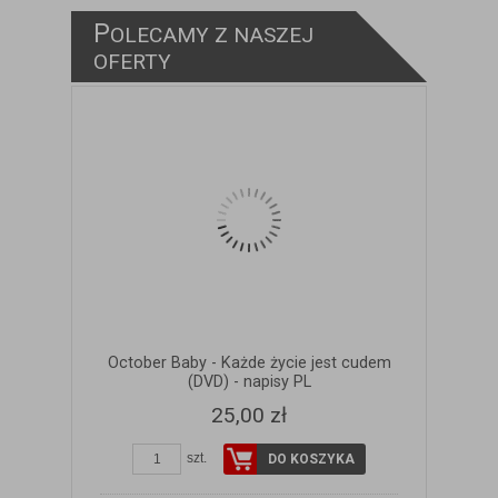
P
OLECAMY Z NASZEJ
ZOBACZ SZCZEGÓŁY
OFERTY
October Baby - Każde życie jest cudem
(DVD) - napisy PL
25,00 zł
szt.
DO KOSZYKA