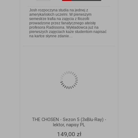
Josh rozpoczyna studia na jednej z
amerykańskich uczelni. W pierwszym
semestrze trafia na zajęcia z filozofii
prowadzone przez fanatycznego ateistę
profesora Radissona. Wykładowca już na
ZOBACZ SZCZEGÓŁY
pierwszych zajęciach każe studentom napisać
na kartce słynne zdanie…
THE CHOSEN - Sezon 5 (3xBlu-Ray) -
lektor, napisy PL
149,00 zł