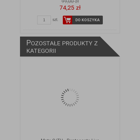
99,00 zł
74,25 zł
szt.
DO KOSZYKA
P
OZOSTAŁE PRODUKTY Z
KATEGORII