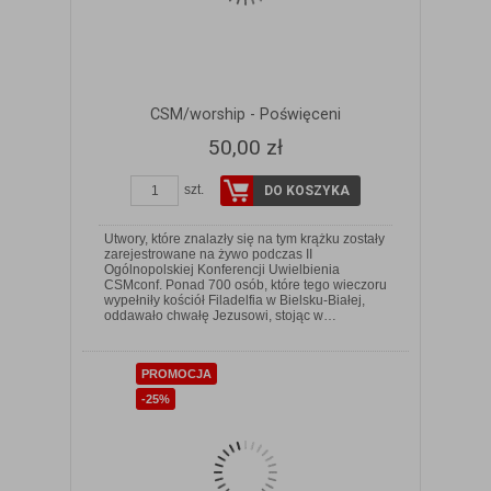
CSM/worship - Poświęceni
50,00 zł
szt.
DO KOSZYKA
Utwory, które znalazły się na tym krążku zostały
zarejestrowane na żywo podczas II
Ogólnopolskiej Konferencji Uwielbienia
CSMconf. Ponad 700 osób, które tego wieczoru
ZOBACZ SZCZEGÓŁY
wypełniły kościół Filadelfia w Bielsku-Białej,
oddawało chwałę Jezusowi, stojąc w…
PROMOCJA
-25%