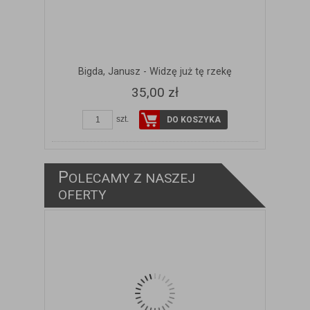
Bigda, Janusz - Widzę już tę rzekę
35,00 zł
szt.
DO KOSZYKA
P
OLECAMY Z NASZEJ
ZOBACZ SZCZEGÓŁY
OFERTY