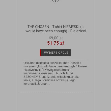
THE CHOSEN - T-shirt NIEBIESKI (It
would have been enough) - Dla dzieci
69,00 zł
51,75 zł
WYBIERZ OPCJE
Oficjalna dziecięca koszulka The Chosen z
motywem „It would have been enough ”. Unisex
• klasyczny krój • wyjątkowa grafika
inspirowana serialem. INSPIRACJA
SEZONEM 5 Lud Izraela wita Jezusa jako
ZOBACZ SZCZEGÓŁY
króla, a Jego uczniowie oczekują Jego
koronacji. Jednak…