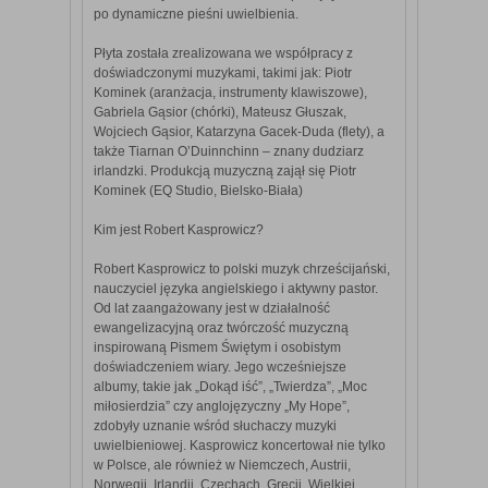
po dynamiczne pieśni uwielbienia.
Płyta została zrealizowana we współpracy z
doświadczonymi muzykami, takimi jak: Piotr
Kominek (aranżacja, instrumenty klawiszowe),
Gabriela Gąsior (chórki), Mateusz Głuszak,
Wojciech Gąsior, Katarzyna Gacek-Duda (flety), a
także Tiarnan O’Duinnchinn – znany dudziarz
irlandzki. Produkcją muzyczną zajął się Piotr
Kominek (EQ Studio, Bielsko-Biała)
Kim jest Robert Kasprowicz?
Robert Kasprowicz to polski muzyk chrześcijański,
nauczyciel języka angielskiego i aktywny pastor.
Od lat zaangażowany jest w działalność
ewangelizacyjną oraz twórczość muzyczną
inspirowaną Pismem Świętym i osobistym
doświadczeniem wiary. Jego wcześniejsze
albumy, takie jak „Dokąd iść”, „Twierdza”, „Moc
miłosierdzia” czy anglojęzyczny „My Hope”,
zdobyły uznanie wśród słuchaczy muzyki
uwielbieniowej. Kasprowicz koncertował nie tylko
w Polsce, ale również w Niemczech, Austrii,
Norwegii, Irlandii, Czechach, Grecji, Wielkiej