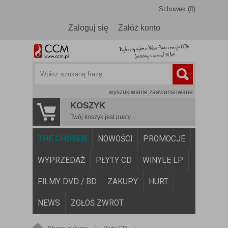
Schowek (0)
Zaloguj się
Załóż konto
wyszukiwanie zaawansowane
KOSZYK
Twój koszyk jest pusty ...
THE CHOSEN
NOWOŚCI
PROMOCJE
WYPRZEDAŻ
PŁYTY CD
WINYLE LP
FILMY DVD / BD
ZAKUPY
HURT
NEWS
ZGŁOŚ ZWROT