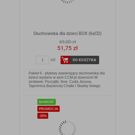
Słuchowiska dla dzieci BOX (6xCD)
69,00 zł
51,75 zł
szt.
DO KOSZYKA
Pakiet 6 - płytowy zawierający słuchowiska dla
dzieci wydane w serii CCM.pl dzieciom! W
ZOBACZ SZCZEGÓŁY
zestawie: Początki, Noe, Cuda Jezusa,
Tajemnica Bażanciej Chatki i Skarby śniegu
NOWOŚĆ
PROMOCJA
-25%