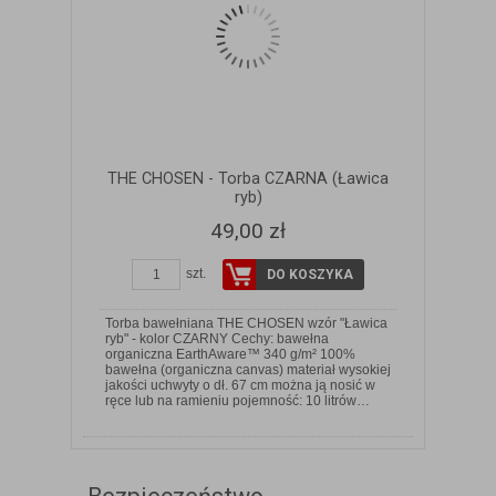
THE CHOSEN - Torba CZARNA (Ławica
ryb)
49,00 zł
szt.
DO KOSZYKA
Torba bawełniana THE CHOSEN wzór "Ławica
ryb" - kolor CZARNY Cechy: bawełna
organiczna EarthAware™ 340 g/m² 100%
bawełna (organiczna canvas) materiał wysokiej
jakości uchwyty o dł. 67 cm można ją nosić w
ręce lub na ramieniu pojemność: 10 litrów…