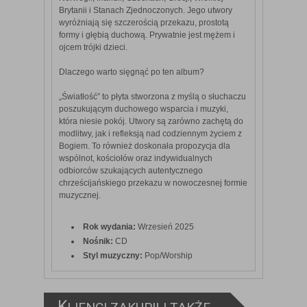
Brytanii i Stanach Zjednoczonych. Jego utwory
wyróżniają się szczerością przekazu, prostotą
formy i głębią duchową. Prywatnie jest mężem i
ojcem trójki dzieci.
Dlaczego warto sięgnąć po ten album?
„Światłość” to płyta stworzona z myślą o słuchaczu
poszukującym duchowego wsparcia i muzyki,
która niesie pokój. Utwory są zarówno zachętą do
modlitwy, jak i refleksją nad codziennym życiem z
Bogiem. To również doskonała propozycja dla
wspólnot, kościołów oraz indywidualnych
odbiorców szukających autentycznego
chrześcijańskiego przekazu w nowoczesnej formie
muzycznej.
Rok wydania:
Wrzesień 2025
Nośnik:
CD
Styl muzyczny:
Pop/Worship
K