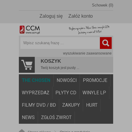
Schowek (0)
Zaloguj się
Załóż konto
wyszukiwanie zaawansowane
KOSZYK
Twój koszyk jest pusty ...
THE CHOSEN
NOWOŚCI
PROMOCJE
WYPRZEDAŻ
PŁYTY CD
WINYLE LP
FILMY DVD / BD
ZAKUPY
HURT
NEWS
ZGŁOŚ ZWROT