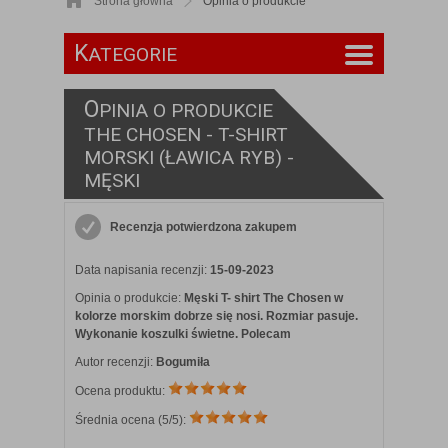
Strona główna
Opinia o produkcie
K
ATEGORIE
O
PINIA O PRODUKCIE
THE CHOSEN - T-SHIRT
MORSKI (ŁAWICA RYB) -
MĘSKI
Recenzja potwierdzona zakupem
Data napisania recenzji:
15-09-2023
Opinia o produkcie:
Męski T- shirt The Chosen w
kolorze morskim dobrze się nosi. Rozmiar pasuje.
Wykonanie koszulki świetne. Polecam
Autor recenzji:
Bogumiła
Ocena produktu:
Średnia ocena (
5
/5):