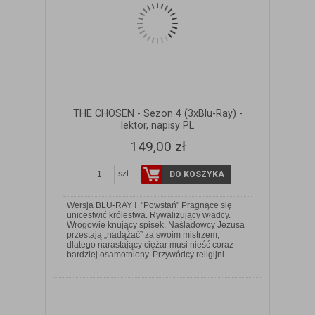
THE CHOSEN - Sezon 4 (3xBlu-Ray) -
lektor, napisy PL
149,00 zł
szt.
DO KOSZYKA
Wersja BLU-RAY ! "Powstań" Pragnące się
unicestwić królestwa. Rywalizujący władcy.
Wrogowie knujący spisek. Naśladowcy Jezusa
przestają „nadążać” za swoim mistrzem,
ZOBACZ SZCZEGÓŁY
dlatego narastający ciężar musi nieść coraz
bardziej osamotniony. Przywódcy religijni…