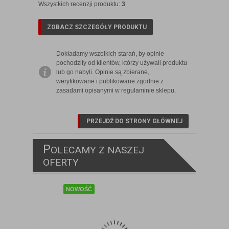
Wszystkich recenzji produktu:
3
ZOBACZ SZCZEGÓŁY PRODUKTU
Dokładamy wszelkich starań, by opinie
pochodziły od klientów, którzy używali produktu
lub go nabyli. Opinie są zbierane,
weryfikowane i publikowane zgodnie z
zasadami opisanymi w regulaminie sklepu.
PRZEJDŹ DO STRONY GŁÓWNEJ
P
OLECAMY Z NASZEJ
ZOBACZ SZCZEGÓŁY
OFERTY
NOWOŚĆ