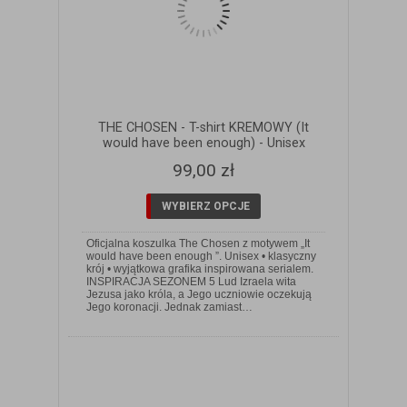
THE CHOSEN - T-shirt KREMOWY (It
would have been enough) - Unisex
99,00 zł
WYBIERZ OPCJE
Oficjalna koszulka The Chosen z motywem „It
would have been enough ”. Unisex • klasyczny
krój • wyjątkowa grafika inspirowana serialem.
INSPIRACJA SEZONEM 5 Lud Izraela wita
ZOBACZ SZCZEGÓŁY
Jezusa jako króla, a Jego uczniowie oczekują
Jego koronacji. Jednak zamiast…