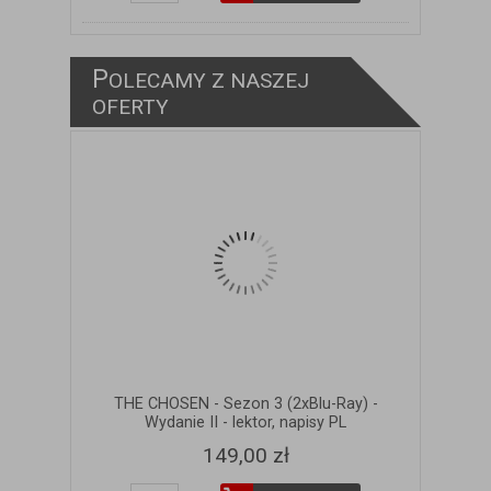
P
OLECAMY Z NASZEJ
ZOBACZ SZCZEGÓŁY
OFERTY
THE CHOSEN - Sezon 3 (2xBlu-Ray) -
Wydanie II - lektor, napisy PL
149,00 zł