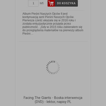
szt.
DO KOSZYKA
Album Pieśni Naszych Ojców II jest
kontynuacją serii Pieśni Naszych Ojców.
Pierwsza cześć ukazała się w 2016 roku i
została entuzjastycznie przyjęta przez
publiczność. „Gdy w 2015 roku zabierałem się
ZOBACZ SZCZEGÓŁY
do przeglądania materiałów na pierwszy album
Pieśni…
Facing The Giants - Boska interwencja
(DVD) - lektor, napisy PL