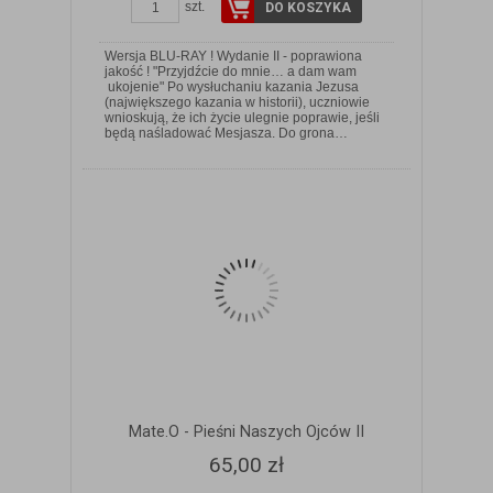
szt.
DO KOSZYKA
Wersja BLU-RAY ! Wydanie II - poprawiona
jakość ! "Przyjdźcie do mnie… a dam wam
ukojenie" Po wysłuchaniu kazania Jezusa
(największego kazania w historii), uczniowie
ZOBACZ SZCZEGÓŁY
wnioskują, że ich życie ulegnie poprawie, jeśli
będą naśladować Mesjasza. Do grona…
Mate.O - Pieśni Naszych Ojców II
65,00 zł