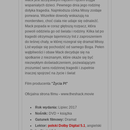
wspaniałych dzieci. Pewnego dnia jego rodzinę
dotyka tragedia. Najmłodsza córka Missy zostaje
porwana. Wszelkie dowody wskazują na
morderstwo, choć ciała nie udaje się odnaleźć.
Mack popada w coraz głębszą rozpacz, która
powoli oddziela go od świata i rodziny. Kilka lat po
tragedii otrzymuje tajemniczy list z zaproszeniem
do leśnej chaty, w której rozegrał się dramat Missy.
List wydaje się pochodzić od samego Boga. Pełen
wątpliwości i obaw Mack decyduje się na
spotkanie z nieznanym, które okaże się być
niezwykłym doświadczeniem, pozwalającym
zrozumieć sens rodzinnej tragedii i zupełnie
inaczej spojrzeć na życie i świat
Film producenta
"Życia PI"
Oficjalna strona filmu
-
www.theshack.movie
Rok wydania:
Lipiec 2017
Nośnik:
DVD + książka
Gatunek filmowy:
Dramat
Lektor:
polski
Dolby Digital 5.1
, angielski