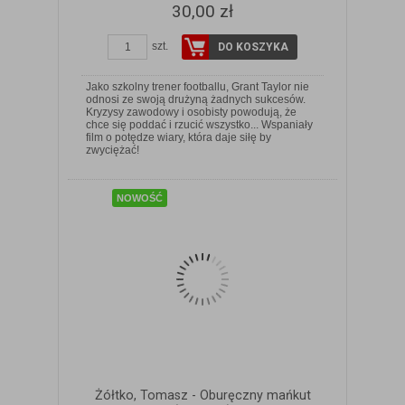
30,00 zł
szt.
DO KOSZYKA
Jako szkolny trener footballu, Grant Taylor nie
odnosi ze swoją drużyną żadnych sukcesów.
Kryzysy zawodowy i osobisty powodują, że
chce się poddać i rzucić wszystko... Wspaniały
ZOBACZ SZCZEGÓŁY
film o potędze wiary, która daje siłę by
zwyciężać!
NOWOŚĆ
Żółtko, Tomasz - Oburęczny mańkut