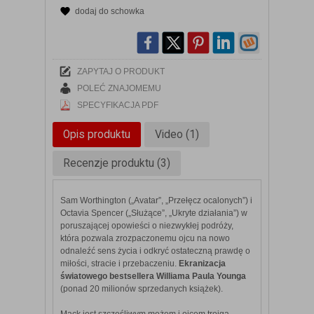
dodaj do schowka
ZAPYTAJ O PRODUKT
POLEĆ ZNAJOMEMU
SPECYFIKACJA PDF
Opis produktu
Video (1)
Recenzje produktu (3)
Sam Worthington („Avatar”, „Przełęcz ocalonych”) i
Octavia Spencer („Służące”, „Ukryte działania”) w
poruszającej opowieści o niezwykłej podróży,
która pozwala zrozpaczonemu ojcu na nowo
odnaleźć sens życia i odkryć ostateczną prawdę o
miłości, stracie i przebaczeniu.
Ekranizacja
światowego bestsellera Williama Paula Younga
(ponad 20 milionów sprzedanych książek).
Mack jest szczęśliwym mężem i ojcem trojga