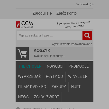
Schowek (0)
Zaloguj się
Załóż konto
wyszukiwanie zaawansowane
KOSZYK
Twój koszyk jest pusty ...
THE CHOSEN
NOWOŚCI
PROMOCJE
WYPRZEDAŻ
PŁYTY CD
WINYLE LP
FILMY DVD / BD
ZAKUPY
HURT
NEWS
ZGŁOŚ ZWROT