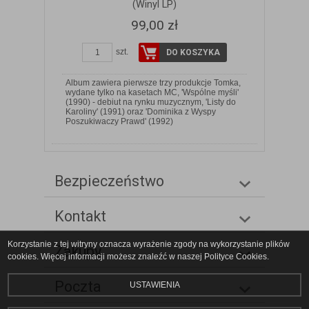
(Winyl LP)
99,00 zł
szt.
DO KOSZYKA
Album zawiera pierwsze trzy produkcje Tomka,
wydane tylko na kasetach MC, 'Wspólne myśli'
(1990) - debiut na rynku muzycznym, 'Listy do
Karoliny' (1991) oraz 'Dominika z Wyspy
Poszukiwaczy Prawd' (1992)
Bezpieczeństwo
Kontakt
Korzystanie z tej witryny oznacza wyrażenie zgody na wykorzystanie plików
Zakupy
cookies. Więcej informacji możesz znaleźć w naszej Polityce Cookies.
Poczta
USTAWIENIA