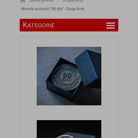
Strona główna
DrugiKrok.pl
Moneta wolności "90 dni" - Drugi Krok
K
ATEGORIE