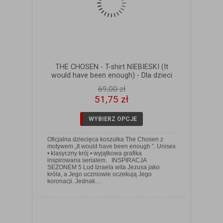
THE CHOSEN - T-shirt NIEBIESKI (It
would have been enough) - Dla dzieci
69,00 zł
51,75 zł
WYBIERZ OPCJE
Oficjalna dziecięca koszulka The Chosen z
motywem „It would have been enough ”. Unisex
• klasyczny krój • wyjątkowa grafika
inspirowana serialem. INSPIRACJA
SEZONEM 5 Lud Izraela wita Jezusa jako
ZOBACZ SZCZEGÓŁY
króla, a Jego uczniowie oczekują Jego
koronacji. Jednak…