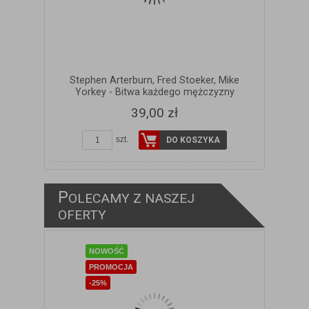
Stephen Arterburn, Fred Stoeker, Mike
Yorkey - Bitwa każdego mężczyzny
39,00 zł
szt.
DO KOSZYKA
P
OLECAMY Z NASZEJ
ZOBACZ SZCZEGÓŁY
OFERTY
NOWOŚĆ
PROMOCJA
-25%