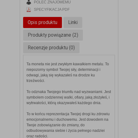
POLEĆ ZNAJOMEMU
SPECYFIKACJA PDF
Opis produktu
Linki
Produkty powiązane (2)
Recenzje produktu (0)
Ta moneta nie jest zwykłym kawałkiem metalu. To
niepozorny symbol Twojej siły, determinacji i
odwagi, jaką się wykazałeś na drodze ku
trzeźwości.
To odznaka Twojego triumfu nad wyzwaniami. Jest
symbolem codziennej walki, ofiary, jaką złożyłeś, i
wytrwałości, którą okazywałeś każdego dnia.
To w końcu reprezentacja Twojej drogi ku zdrowiu
emocjonalnemu i duchowemu. Jest dowodem na
Twoje zobowiązanie do zmiany, do
odbudowywania siebie i życia pełnego nadziei
oraz radości.