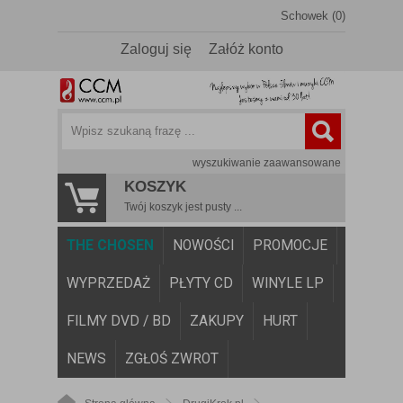
Schowek (0)
Zaloguj się
Załóż konto
wyszukiwanie zaawansowane
KOSZYK
Twój koszyk jest pusty ...
THE CHOSEN
NOWOŚCI
PROMOCJE
WYPRZEDAŻ
PŁYTY CD
WINYLE LP
FILMY DVD / BD
ZAKUPY
HURT
NEWS
ZGŁOŚ ZWROT