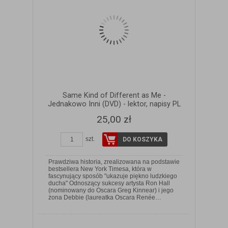
Same Kind of Different as Me -
Jednakowo Inni (DVD) - lektor, napisy PL
25,00 zł
szt.
DO KOSZYKA
Prawdziwa historia, zrealizowana na podstawie
bestsellera New York Timesa, która w
fascynujący sposób "ukazuje piękno ludzkiego
ducha" Odnoszący sukcesy artysta Ron Hall
ZOBACZ SZCZEGÓŁY
(nominowany do Oscara Greg Kinnear) i jego
żona Debbie (laureatka Oscara Renée…