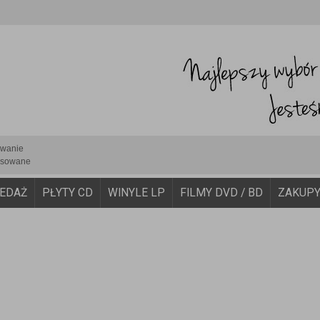
iwanie
sowane
EDAŻ
PŁYTY CD
WINYLE LP
FILMY DVD / BD
ZAKUP