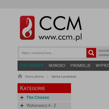
wyszuk
zaawan
THE CHOSEN
NOWOŚCI
PROMOCJE
WYPRZ
Strona główna
Opinia o produkcie
K
ATEGORIE
The Chosen
Wykonawcy A - Z