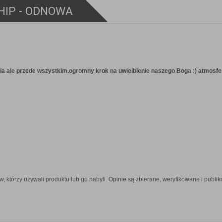
HIP - ODNOWA
ia ale przede wszystkim.ogromny krok na uwielbienie naszego Boga :) atmosfer
w, którzy używali produktu lub go nabyli. Opinie są zbierane, weryfikowane i pub