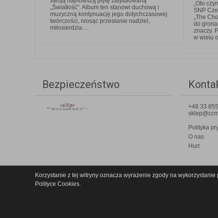
swoją najnowszą płytę zatytułowaną
„Oto czyn
„Światłość”. Album ten stanowi duchową i
SNP Cześć
muzyczną kontynuację jego dotychczasowej
„The Cho
twórczości, niosąc przesłanie nadziei,
do grona
miłosierdzia…
znaczy. P
w wielu 
Bezpieczeństwo
Konta
+48 33 855
sklep@ccm
Polityka pr
O nas
Hurt
Korzystanie z tej witryny oznacza wyrażenie zgody na wykorzystanie 
Polityce Cookies.