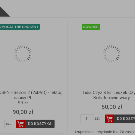
ZOBACZ SZCZEGÓŁY
ZOBACZ SZCZEGÓŁ
OMOCJA THE CHOSEN !
NOWOŚĆ
SEN - Sezon 2 (2xDVD) - lektor,
Lidia Czyż & ks. Leszek Czy
napisy PL
Bohaterowie wiary
99 zł
50,00 zł
90,00 zł
szt.
DO KOSZ
szt.
DO KOSZYKA
Uzupełnione II wydanie książki zosta