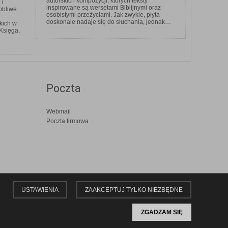
autorskich kompozycji, których teksty
 i
inspirowane są wersetami Biblijnymi oraz
obliwe
osobistymi przeżyciami. Jak zwykle, płyta
doskonale nadaje się do słuchania, jednak…
akich w
 Księga,
Poczta
Webmail
Poczta firmowa
USTAWIENIA
ZAAKCEPTUJ TYLKO NIEZBĘDNE
ZGADZAM SIĘ