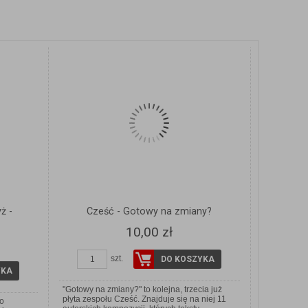
Y
ZOBACZ SZCZEGÓŁY
ż -
Cześć - Gotowy na zmiany?
10,00 zł
szt.
DO KOSZYKA
YKA
"Gotowy na zmiany?" to kolejna, trzecia już
płyta zespołu Cześć. Znajduje się na niej 11
ło