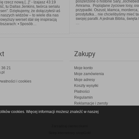
poszerzone o historie Sary, Jochebed
ię rzecz nową [...]” - Izajasz 43:19
Amrama. Poplątane życiowe losy, os
, tu Dallas Jenkins, twórca serialu
przypadki. Oszust, kłamca, morderca,
sen”. Dziękujemy, że dołączyłeś/-aś
prostytutka... nie chcielibyśmy mieć t
 naszych widzów – to wiele dla nas
swojej parafii. A jednak Biblia, święta
owyższy werset stał się inspiracją
…
obszarach: • Sposób…
kt
Zakupy
 36 21
Moje konto
.pl
Moje zamówienia
Moje adresy
ywatności i cookies
Koszty wysyłki
Płatności
Regulamin
Reklamacje i zwroty
plików cookies. Więcej informacji możesz znaleźć w naszej
Zarządzaj ciasteczkami
Sklep internetowy shopGold