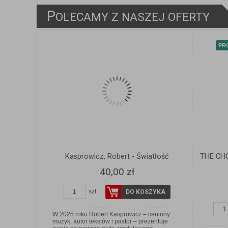
ZOBACZ SZCZEGÓŁY
P
OLECAMY Z NASZEJ OFERTY
PR
Kasprowicz, Robert - Światłość
THE CHO
40,00 zł
szt.
DO KOSZYKA
W 2025 roku Robert Kasprowicz – ceniony
muzyk, autor tekstów i pastor – prezentuje