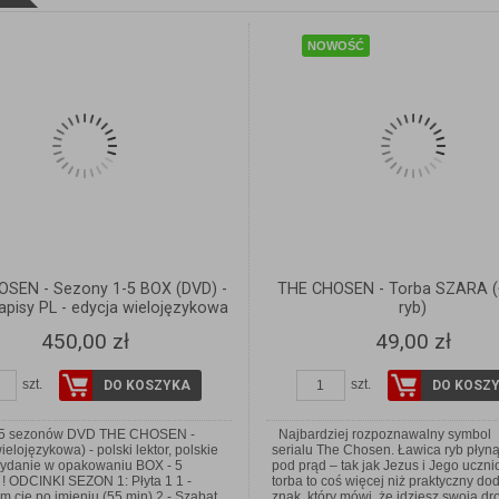
NOWOŚĆ
SEN - Sezony 1-5 BOX (DVD) -
THE CHOSEN - Torba SZARA (
napisy PL - edycja wielojęzykowa
ryb)
450,00 zł
49,00 zł
szt.
szt.
DO KOSZYKA
DO KOSZ
 5 sezonów DVD THE CHOSEN -
Najbardziej rozpoznawalny symbol
ielojęzykowa) - polski lektor, polskie
serialu The Chosen. Ławica ryb płyn
ydanie w opakowaniu BOX - 5
pod prąd – tak jak Jezus i Jego uczni
! ODCINKI SEZON 1: Płyta 1 1 -
torba to coś więcej niż praktyczny do
 cię po imieniu (55 min) 2 - Szabat
znak, który mówi, że idziesz swoją dr