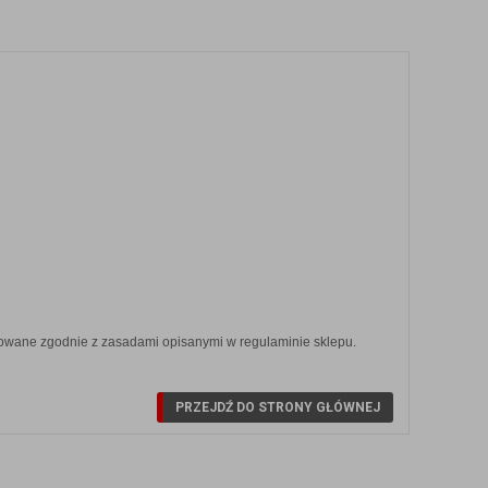
likowane zgodnie z zasadami opisanymi w regulaminie sklepu.
PRZEJDŹ DO STRONY GŁÓWNEJ
Y
ZOBACZ SZCZEGÓŁY