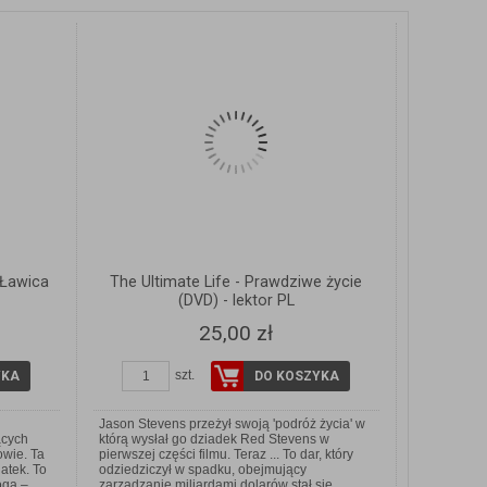
Ławica
The Ultimate Life - Prawdziwe życie
(DVD) - lektor PL
25,00 zł
szt.
YKA
DO KOSZYKA
Jason Stevens przeżył swoją 'podróż życia' w
ących
którą wysłał go dziadek Red Stevens w
owie. Ta
pierwszej części filmu. Teraz ... To dar, który
datek. To
odziedziczył w spadku, obejmujący
ogą –
zarządzanie miliardami dolarów stał się