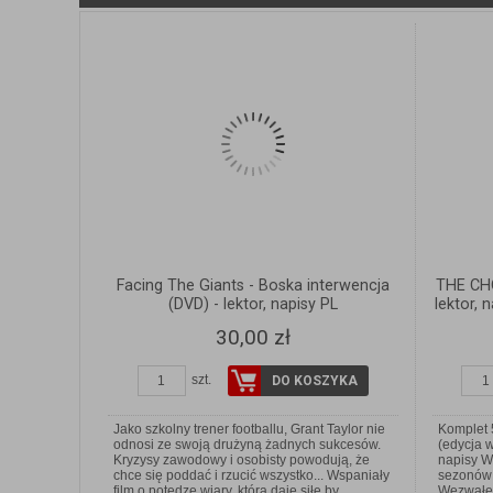
Facing The Giants - Boska interwencja
THE CHO
(DVD) - lektor, napisy PL
lektor, 
30,00 zł
szt.
DO KOSZYKA
Jako szkolny trener footballu, Grant Taylor nie
Komplet
odnosi ze swoją drużyną żadnych sukcesów.
(edycja w
Kryzysy zawodowy i osobisty powodują, że
napisy W
chce się poddać i rzucić wszystko... Wspaniały
sezonów 
film o potędze wiary, która daje siłę by
Wezwałem