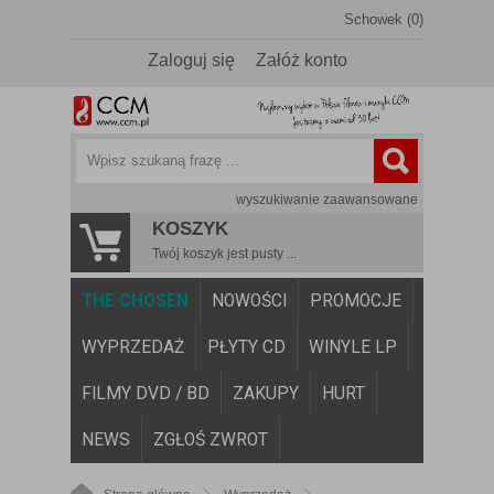
Schowek (0)
Zaloguj się
Załóż konto
wyszukiwanie zaawansowane
KOSZYK
Twój koszyk jest pusty ...
THE CHOSEN
NOWOŚCI
PROMOCJE
WYPRZEDAŻ
PŁYTY CD
WINYLE LP
FILMY DVD / BD
ZAKUPY
HURT
NEWS
ZGŁOŚ ZWROT