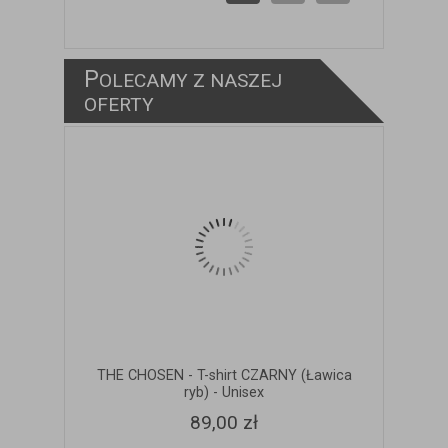
P
OLECAMY Z NASZEJ
ZOBACZ SZCZEGÓŁY
OFERTY
THE CHOSEN - T-shirt CZARNY (Ławica
ryb) - Unisex
89,00 zł