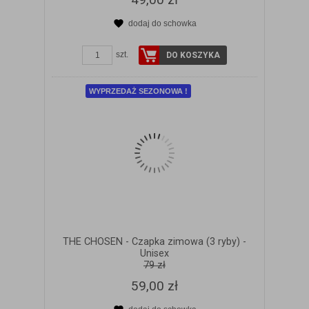
dodaj do schowka
ZOBACZ SZCZEGÓŁY
szt.
DO KOSZYKA
WYPRZEDAŻ SEZONOWA !
THE CHOSEN - Czapka zimowa (3 ryby) -
Unisex
79 zł
59,00 zł