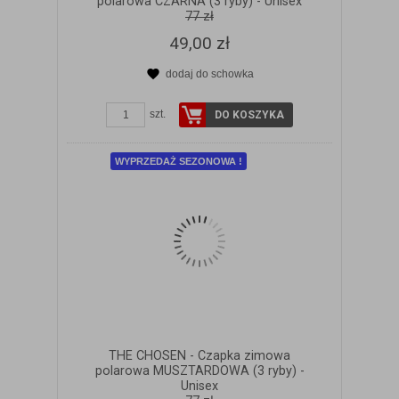
polarowa CZARNA (3 ryby) - Unisex
77 zł
49,00 zł
dodaj do schowka
ZOBACZ SZCZEGÓŁY
szt.
DO KOSZYKA
WYPRZEDAŻ SEZONOWA !
THE CHOSEN - Czapka zimowa
polarowa MUSZTARDOWA (3 ryby) -
Unisex