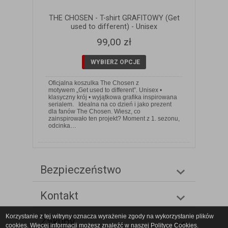
THE CHOSEN - T-shirt GRAFITOWY (Get
used to different) - Unisex
99,00 zł
WYBIERZ OPCJE
Oficjalna koszulka The Chosen z
motywem „Get used to different”. Unisex •
klasyczny krój • wyjątkowa grafika inspirowana
serialem. Idealna na co dzień i jako prezent
dla fanów The Chosen. Wiesz, co
zainspirowało ten projekt? Moment z 1. sezonu,
odcinka…
Bezpieczeństwo
Kontakt
Korzystanie z tej witryny oznacza wyrażenie zgody na wykorzystanie plików
Zakupy
cookies. Więcej informacji możesz znaleźć w naszej Polityce Cookies.