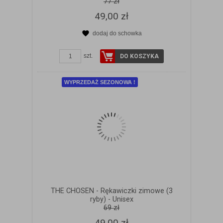
77 zł
49,00 zł
dodaj do schowka
ZOBACZ SZCZEGÓŁY
szt.
DO KOSZYKA
WYPRZEDAŻ SEZONOWA !
THE CHOSEN - Rękawiczki zimowe (3
ryby) - Unisex
69 zł
49,00 zł