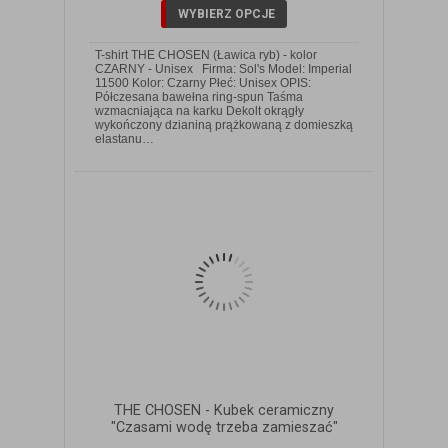
WYBIERZ OPCJE
T-shirt THE CHOSEN (Ławica ryb) - kolor
CZARNY - Unisex Firma: Sol's Model: Imperial
11500 Kolor: Czarny Płeć: Unisex OPIS:
Półczesana bawełna ring-spun Taśma
wzmacniająca na karku Dekolt okrągły
ZOBACZ SZCZEGÓŁY
wykończony dzianiną prążkowaną z domieszką
elastanu…
THE CHOSEN - Kubek ceramiczny
"Czasami wodę trzeba zamieszać"