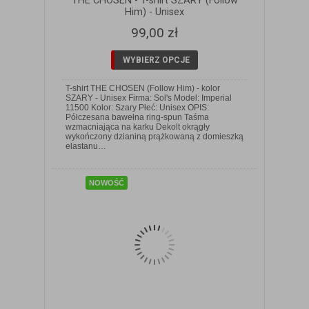
THE CHOSEN - T-shirt SZARY (Follow
Him) - Unisex
99,00 zł
WYBIERZ OPCJE
T-shirt THE CHOSEN (Follow Him) - kolor
SZARY - Unisex Firma: Sol's Model: Imperial
11500 Kolor: Szary Płeć: Unisex OPIS:
Półczesana bawełna ring-spun Taśma
wzmacniająca na karku Dekolt okrągły
ZOBACZ SZCZEGÓŁY
wykończony dzianiną prążkowaną z domieszką
elastanu…
NOWOŚĆ