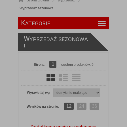
Strona główna
Wyprzedaż
Wyprzedaż sezonowa !
K
ATEGORIE
W
YPRZEDAŻ SEZONOWA
!
1
Strona
ogółem produktów: 9
Wyświetlaj wg
12
24
36
Wyników na stronie:
Dodatkowe opcje przeglądania