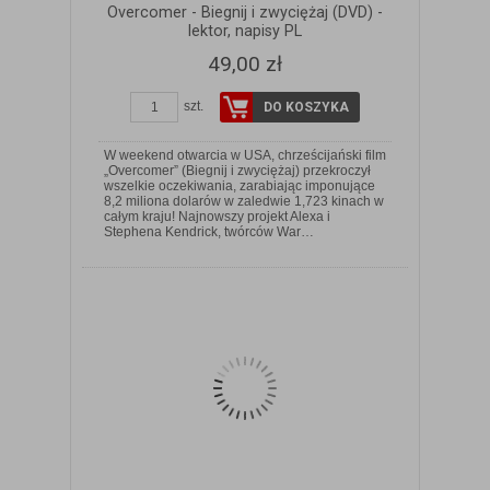
Overcomer - Biegnij i zwyciężaj (DVD) -
lektor, napisy PL
49,00 zł
szt.
DO KOSZYKA
W weekend otwarcia w USA, chrześcijański film
„Overcomer” (Biegnij i zwyciężaj) przekroczył
wszelkie oczekiwania, zarabiając imponujące
8,2 miliona dolarów w zaledwie 1,723 kinach w
ZOBACZ SZCZEGÓŁY
całym kraju! Najnowszy projekt Alexa i
Stephena Kendrick, twórców War…