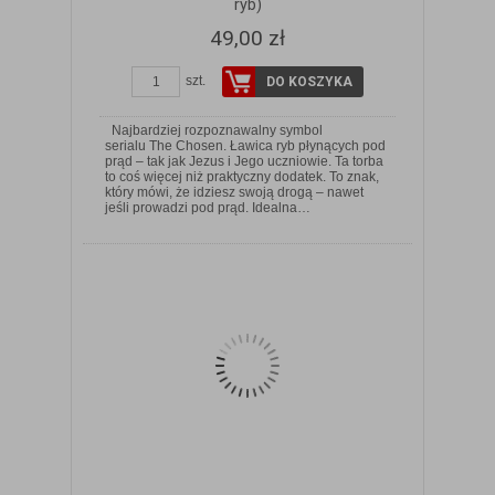
ryb)
49,00 zł
szt.
DO KOSZYKA
Najbardziej rozpoznawalny symbol
serialu The Chosen. Ławica ryb płynących pod
prąd – tak jak Jezus i Jego uczniowie. Ta torba
to coś więcej niż praktyczny dodatek. To znak,
ZOBACZ SZCZEGÓŁY
który mówi, że idziesz swoją drogą – nawet
jeśli prowadzi pod prąd. Idealna…