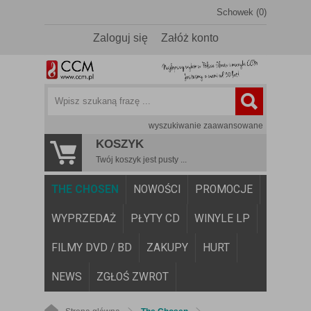
Schowek (0)
Zaloguj się
Załóż konto
wyszukiwanie zaawansowane
KOSZYK
Twój koszyk jest pusty ...
THE CHOSEN
NOWOŚCI
PROMOCJE
WYPRZEDAŻ
PŁYTY CD
WINYLE LP
FILMY DVD / BD
ZAKUPY
HURT
NEWS
ZGŁOŚ ZWROT