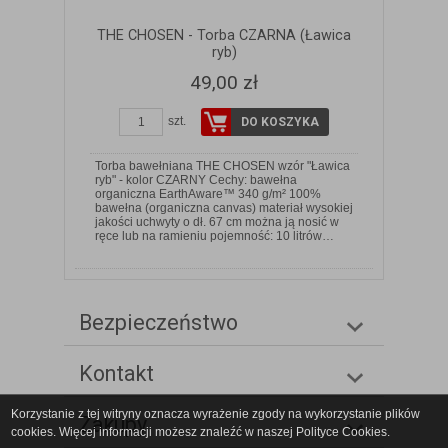
THE CHOSEN - Torba CZARNA (Ławica
ryb)
49,00 zł
szt.
DO KOSZYKA
Torba bawełniana THE CHOSEN wzór "Ławica
ryb" - kolor CZARNY Cechy: bawełna
organiczna EarthAware™ 340 g/m² 100%
bawełna (organiczna canvas) materiał wysokiej
jakości uchwyty o dł. 67 cm można ją nosić w
ręce lub na ramieniu pojemność: 10 litrów…
Bezpieczeństwo
Kontakt
Korzystanie z tej witryny oznacza wyrażenie zgody na wykorzystanie plików
Zakupy
cookies. Więcej informacji możesz znaleźć w naszej Polityce Cookies.