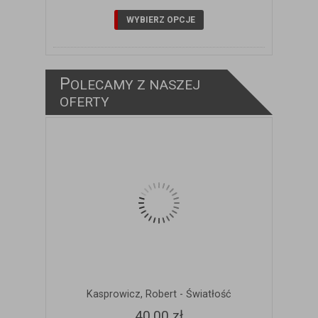
WYBIERZ OPCJE
P
OLECAMY Z NASZEJ
ZOBACZ SZCZEGÓŁY
OFERTY
Kasprowicz, Robert - Światłość
40,00 zł